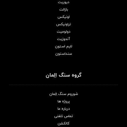
دیوریت
بازالت
اونیکس
تراونیکس
دولومیت
آندوزیت
لایم استون
سنداستون
گروه سنگ اِلِمان
شوروم سنگ اِلِمان
پروژه ها
درباره ما
تماس تلفنی
کالکشن