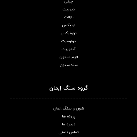
چینی
دیوریت
بازالت
اونیکس
تراونیکس
دولومیت
آندوزیت
لایم استون
سنداستون
گروه سنگ اِلِمان
شوروم سنگ اِلِمان
پروژه ها
درباره ما
تماس تلفنی