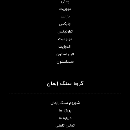
چینی
دیوریت
بازالت
اونیکس
تراونیکس
دولومیت
آندوزیت
لایم استون
سنداستون
گروه سنگ اِلِمان
شوروم سنگ اِلِمان
پروژه ها
درباره ما
تماس تلفنی