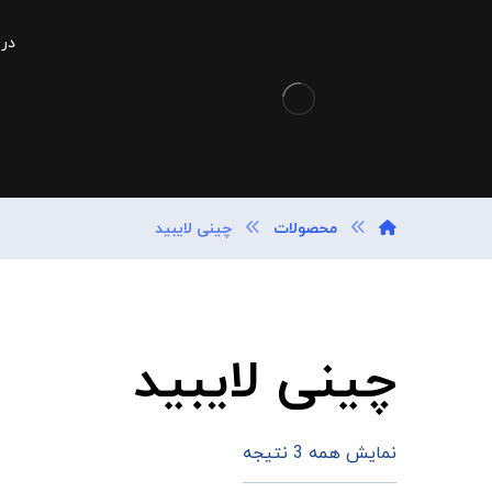
درب
محصولات
چینی لایبید
چینی لایبید
نمایش همه 3 نتیجه