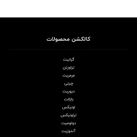
کالکشن محصولات
گرانیت
تراورتن
مرمریت
چینی
دیوریت
بازالت
اونیکس
تراونیکس
دولومیت
آندوزیت