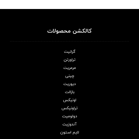
کالکشن محصولات
گرانیت
تراورتن
مرمریت
چینی
دیوریت
بازالت
اونیکس
تراونیکس
دولومیت
آندوزیت
لایم استون